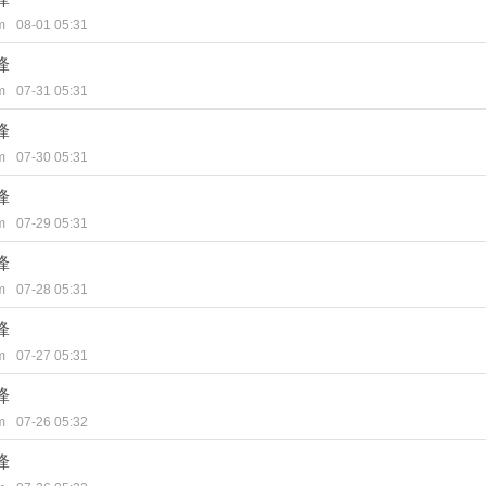
m
08-01 05:31
锋
m
07-31 05:31
锋
m
07-30 05:31
锋
m
07-29 05:31
锋
m
07-28 05:31
锋
m
07-27 05:31
锋
m
07-26 05:32
锋