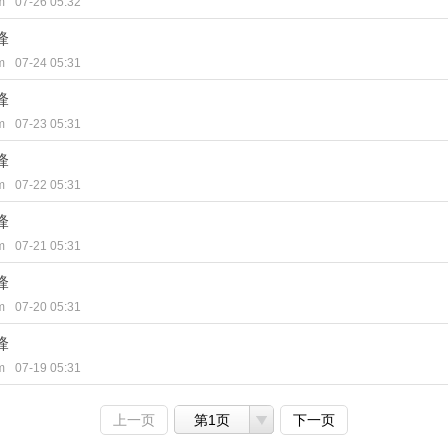
m
07-26 05:32
锋
m
07-24 05:31
锋
m
07-23 05:31
锋
m
07-22 05:31
锋
m
07-21 05:31
锋
m
07-20 05:31
锋
m
07-19 05:31
上一页
第1页
下一页