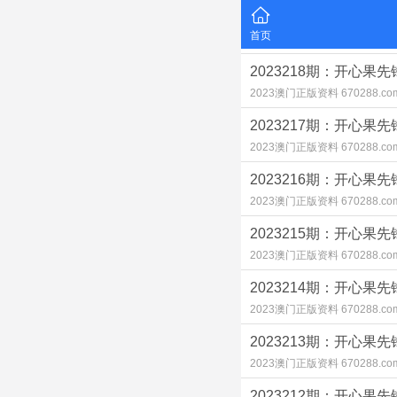
首页
2023218期：开心果先
2023澳门正版资料 670288.co
2023217期：开心果先
2023澳门正版资料 670288.co
2023216期：开心果先
2023澳门正版资料 670288.co
2023215期：开心果先
2023澳门正版资料 670288.co
2023214期：开心果先
2023澳门正版资料 670288.co
2023213期：开心果先
2023澳门正版资料 670288.co
2023212期：开心果先