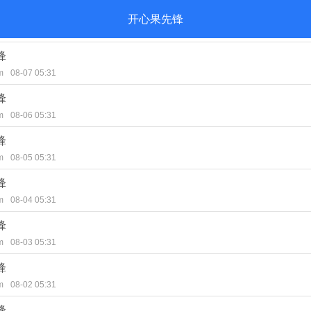
开心果先锋
锋
m
08-07 05:31
锋
m
08-06 05:31
锋
m
08-05 05:31
锋
m
08-04 05:31
锋
m
08-03 05:31
锋
m
08-02 05:31
锋