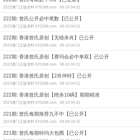
2023澳门正版资料 670288.com
08-10 04:31
222期: 曾氏公开必中尾数【已公开】
2023澳门正版资料 670288.com
08-10 04:31
222期: 香港曾氏原创【无错杀肖】已公开
2023澳门正版资料 670288.com
08-10 04:31
222期: 香港曾氏原创【赛玛会必中单双】已公开
2023澳门正版资料 670288.com
08-10 04:31
222期: 香港曾氏原创【2肖仲特】已公开
2023澳门正版资料 670288.com
08-10 04:31
222期: 香港曾氏原创【绝杀10碼】期期精准
2023澳门正版资料 670288.com
08-10 04:31
221期: 曾氏每期推荐九不中【已公开】
2023澳门正版资料 670288.com
08-09 04:32
221期: 曾氏每期特玛大包围【已公开】