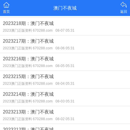
澳门不夜城
首页
返回
2023218期：澳门不夜城
2023澳门正版资料 670288.com
08-07 05:31
2023217期：澳门不夜城
2023澳门正版资料 670288.com
08-06 05:31
2023216期：澳门不夜城
2023澳门正版资料 670288.com
08-05 05:31
2023215期：澳门不夜城
2023澳门正版资料 670288.com
08-04 05:31
2023214期：澳门不夜城
2023澳门正版资料 670288.com
08-03 05:31
2023213期：澳门不夜城
2023澳门正版资料 670288.com
08-02 05:31
2023212期：澳门不夜城