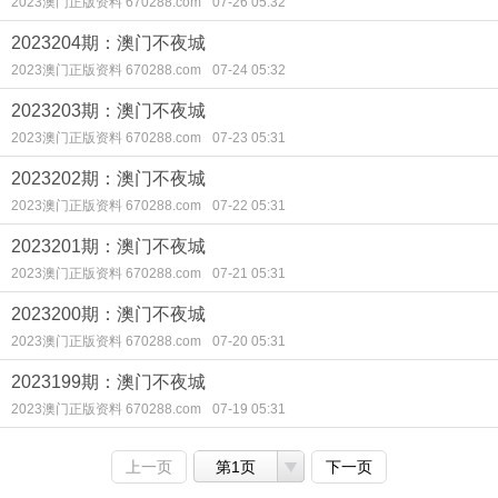
2023澳门正版资料 670288.com
07-26 05:32
2023204期：澳门不夜城
2023澳门正版资料 670288.com
07-24 05:32
2023203期：澳门不夜城
2023澳门正版资料 670288.com
07-23 05:31
2023202期：澳门不夜城
2023澳门正版资料 670288.com
07-22 05:31
2023201期：澳门不夜城
2023澳门正版资料 670288.com
07-21 05:31
2023200期：澳门不夜城
2023澳门正版资料 670288.com
07-20 05:31
2023199期：澳门不夜城
2023澳门正版资料 670288.com
07-19 05:31
上一页
第1页
下一页