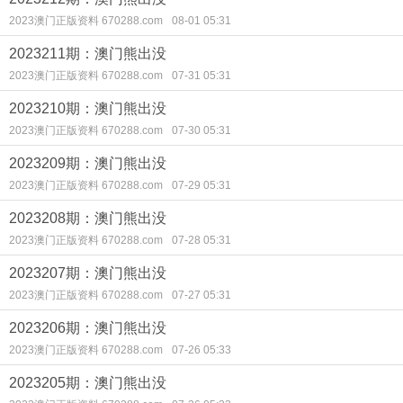
2023澳门正版资料 670288.com
08-01 05:31
2023211期：澳门熊出没
2023澳门正版资料 670288.com
07-31 05:31
2023210期：澳门熊出没
2023澳门正版资料 670288.com
07-30 05:31
2023209期：澳门熊出没
2023澳门正版资料 670288.com
07-29 05:31
2023208期：澳门熊出没
2023澳门正版资料 670288.com
07-28 05:31
2023207期：澳门熊出没
2023澳门正版资料 670288.com
07-27 05:31
2023206期：澳门熊出没
2023澳门正版资料 670288.com
07-26 05:33
2023205期：澳门熊出没